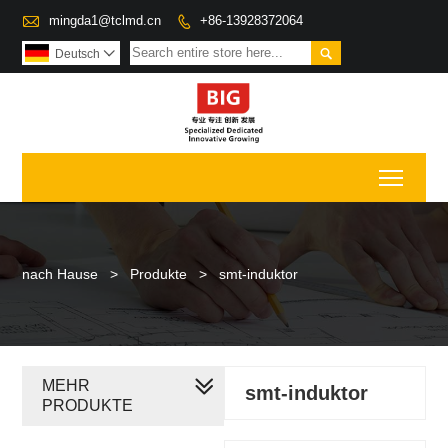

mingda1@tclmd.cn
+86-13928372064


Deutsch

Toggl
nach Hause
>
Produkte
>
smt-induktor
MEHR
smt-induktor
PRODUKTE