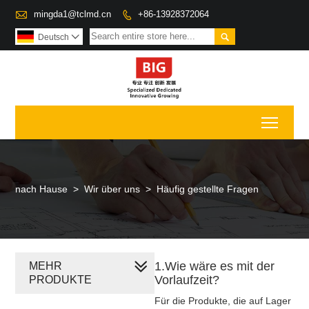

mingda1@tclmd.cn
+86-13928372064


Deutsch

Toggl
nach Hause
>
Wir über uns
>
Häufig gestellte Fragen
1.Wie wäre es mit der
MEHR
Vorlaufzeit?
PRODUKTE
Für die Produkte, die auf Lager