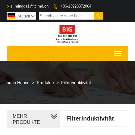

mingda1@tclmd.cn
+86-13928372064


Deutsch

Toggl
nach Hause
>
Produkte
>
Filterinduktivität
MEHR
Filterinduktivität
PRODUKTE