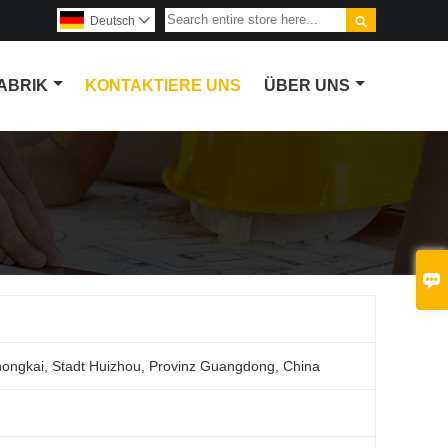

Deutsch

ABRIK
KONTAKTIERE UNS
ÜBER UNS

hongkai, Stadt Huizhou, Provinz Guangdong, China