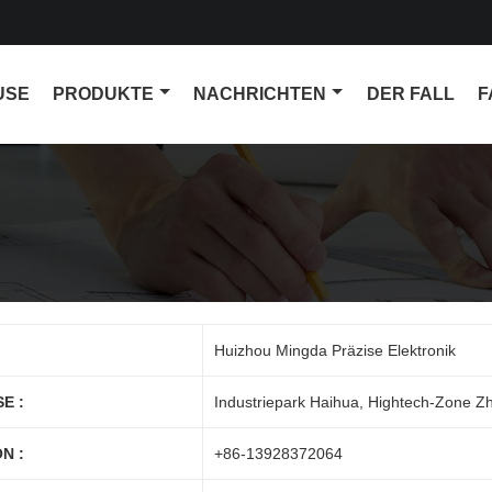
USE
PRODUKTE
NACHRICHTEN
DER FALL
F
Huizhou Mingda Präzise Elektronik
E :
Industriepark Haihua, Hightech-Zone Z
N :
+86-13928372064