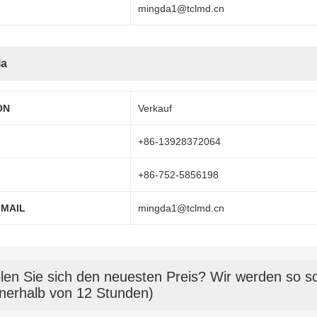
mingda1@tclmd.cn
la
ON
Verkauf
+86-13928372064
+86-752-5856198
 MAIL
mingda1@tclmd.cn
len Sie sich den neuesten Preis? Wir werden so sc
nnerhalb von 12 Stunden)