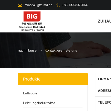

mingda1@tclmd.cn
+86-13928372064

ZUHA
nach Hause
>
Kontaktieren Sie uns
Produkte
FIRMA :
ADRESS
Luftspule
TELEFO
Leistungsinduktivität