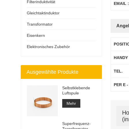
Filterinduktivität
EMAIL :
Gleichtaktinduktor
Transformator
Ange
Eisenkern
POSITI
Elektronisches Zubehör
HANDY
TEL.
Ausgewählte Produkte
PER E -
Selbstklebende
Luftspule
Mehr
Ho
(i
Superfrequenz-
Transformator