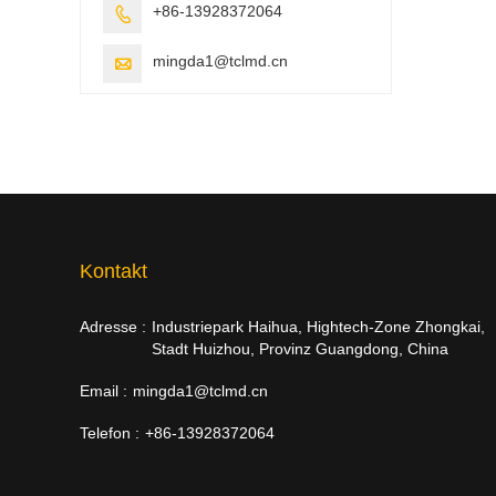
+86-13928372064

mingda1@tclmd.cn

Kontakt
Adresse :
Industriepark Haihua, Hightech-Zone Zhongkai,
Stadt Huizhou, Provinz Guangdong, China
Email :
mingda1@tclmd.cn
Telefon :
+86-13928372064