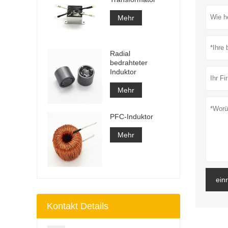
Mehr
Radial
bedrahteter
Induktor
Mehr
PFC-Induktor
Mehr
ein
Kontakt Details