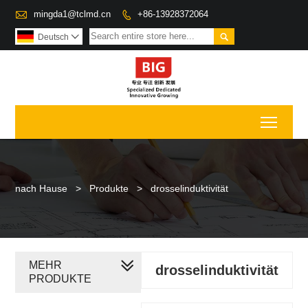

mingda1@tclmd.cn
+86-13928372064


Deutsch

Toggl
nach Hause
>
Produkte
>
drosselinduktivität
MEHR
drosselinduktivität
PRODUKTE